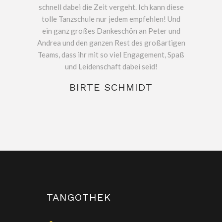
schnell dabei die Zeit vergeht. Ich kann diese
tolle Tanzschule nur jedem empfehlen! Und
ein ganz großes Dankeschön an Peter und
Andrea und den ganzen Rest des großartigen
Teams, dass ihr mit so viel Engagement, Spaß
und Leidenschaft dabei seid!
BIRTE SCHMIDT
TANGOTHEK