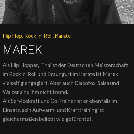
Hip Hop, Rock ’n‘ Roll, Karate
MAREK
Als Hip Hopper, Finalist der Deutschen Meisterschaft
im Rock´n´Roll und Braungurt im Karate ist Marek
vielseitig engagiert. Aber auch Discofox, Salsa und
Walzer sind ihm nicht fremd.
Als Servicekraft und Co-Trainer ist er ebenfalls im
Einsatz, sein Aufwärm- und Krafttraining ist
gleichermaßen beliebt wie gefürchtet.